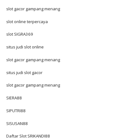
slot gacor gampang menang
slot online terpercaya
slot SIGRA369
situs judi slot online
slot gacor gampang menang
situs judi slot gacor
slot gacor gampang menang
SIERA88
SIPUTRI88
SISUSAN88
Daftar Slot SRIKANDI88