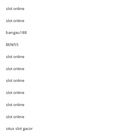
slot online
slot online
bangau188
BENI55
slot online
slot online
slot online
slot online
slot online
slot online
situs slot gacor