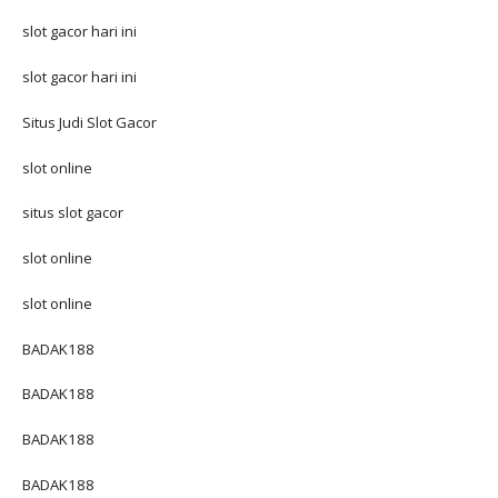
slot gacor hari ini
slot gacor hari ini
Situs Judi Slot Gacor
slot online
situs slot gacor
slot online
slot online
BADAK188
BADAK188
BADAK188
BADAK188