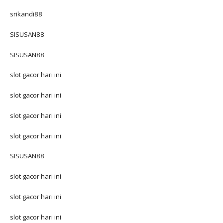
srikandi88
SISUSAN88
SISUSAN88
slot gacor hari ini
slot gacor hari ini
slot gacor hari ini
slot gacor hari ini
SISUSAN88
slot gacor hari ini
slot gacor hari ini
slot gacor hari ini