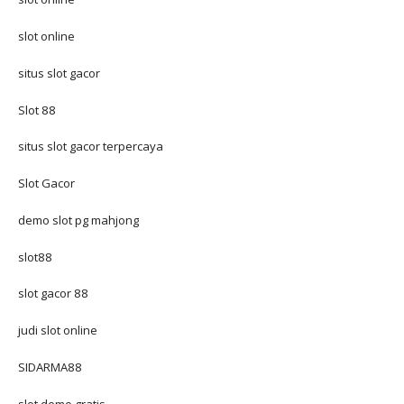
slot online
situs slot gacor
Slot 88
situs slot gacor terpercaya
Slot Gacor
demo slot pg mahjong
slot88
slot gacor 88
judi slot online
SIDARMA88
slot demo gratis