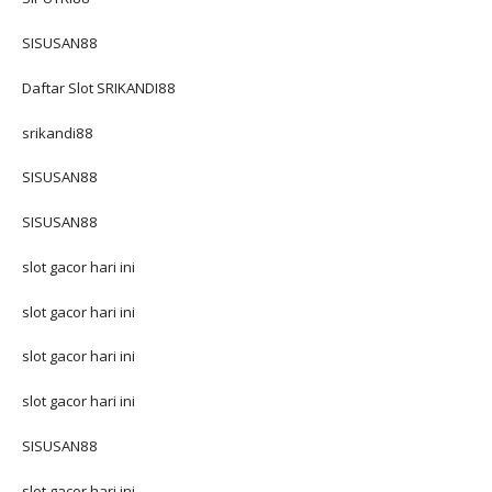
SISUSAN88
Daftar Slot SRIKANDI88
srikandi88
SISUSAN88
SISUSAN88
slot gacor hari ini
slot gacor hari ini
slot gacor hari ini
slot gacor hari ini
SISUSAN88
slot gacor hari ini