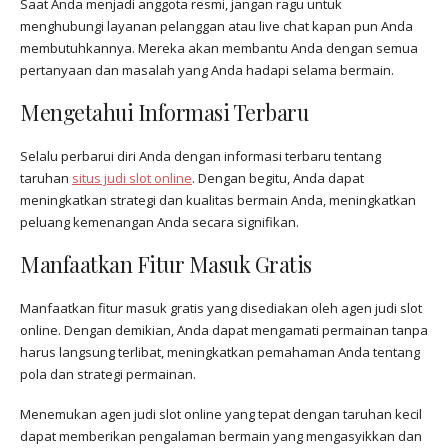
Saat Anda menjadi anggota resmi, jangan ragu untuk
menghubungi layanan pelanggan atau live chat kapan pun Anda
membutuhkannya. Mereka akan membantu Anda dengan semua
pertanyaan dan masalah yang Anda hadapi selama bermain.
Mengetahui Informasi Terbaru
Selalu perbarui diri Anda dengan informasi terbaru tentang
taruhan
situs judi slot online
. Dengan begitu, Anda dapat
meningkatkan strategi dan kualitas bermain Anda, meningkatkan
peluang kemenangan Anda secara signifikan.
Manfaatkan Fitur Masuk Gratis
Manfaatkan fitur masuk gratis yang disediakan oleh agen judi slot
online. Dengan demikian, Anda dapat mengamati permainan tanpa
harus langsung terlibat, meningkatkan pemahaman Anda tentang
pola dan strategi permainan.
Menemukan agen judi slot online yang tepat dengan taruhan kecil
dapat memberikan pengalaman bermain yang mengasyikkan dan