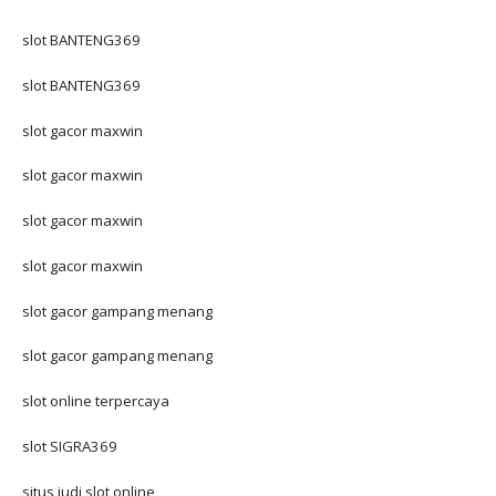
slot BANTENG369
slot BANTENG369
slot gacor maxwin
slot gacor maxwin
slot gacor maxwin
slot gacor maxwin
slot gacor gampang menang
slot gacor gampang menang
slot online terpercaya
slot SIGRA369
situs judi slot online