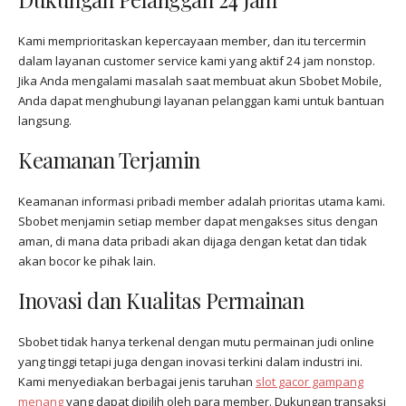
Kami memprioritaskan kepercayaan member, dan itu tercermin
dalam layanan customer service kami yang aktif 24 jam nonstop.
Jika Anda mengalami masalah saat membuat akun Sbobet Mobile,
Anda dapat menghubungi layanan pelanggan kami untuk bantuan
langsung.
Keamanan Terjamin
Keamanan informasi pribadi member adalah prioritas utama kami.
Sbobet menjamin setiap member dapat mengakses situs dengan
aman, di mana data pribadi akan dijaga dengan ketat dan tidak
akan bocor ke pihak lain.
Inovasi dan Kualitas Permainan
Sbobet tidak hanya terkenal dengan mutu permainan judi online
yang tinggi tetapi juga dengan inovasi terkini dalam industri ini.
Kami menyediakan berbagai jenis taruhan
slot gacor gampang
menang
yang dapat dipilih oleh para member. Dukungan transaksi